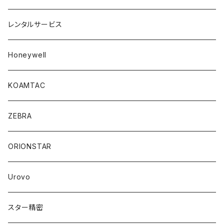
B-LP2D
レンタルサービス
B-EP2DL
Honeywell
UF-2200
KOAMTAC
ZEBRA
ORIONSTAR
Urovo
スター精密