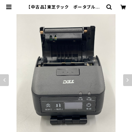
【中古品】東芝テック ポータブルプリ
ンタ B-LP2D B-LP2D-GS30-
R【中古品】 | DXデバイスストア | レ
ンタル・販売