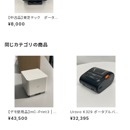
【中古品】東芝テック ポータブ
ルプリンタ B-LP2D B-LP2
¥8,000
D-GS30-R【中古品】
同じカテゴリの商品
【デモ使用品】mC-Print3 | スタ
Urovo K329 ポータブルバー
ー精密 レシートプリンター
コードラベルプリンタ【取り寄せ
¥43,500
¥32,395
品/割引調整可能】