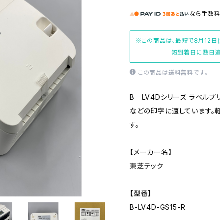
なら
手数
※この商品は、最短で8月12日
短到着日に数日追
この商品は
送料無料
です。
B－LV4Dシリーズ ラベル
などの印字に適しています。
す。
【メーカー名】
東芝テック
【型番】
B-LV4D-GS15-R