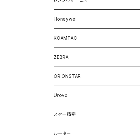
B-EP2DL
Honeywell
UF-2200
KOAMTAC
ZEBRA
ORIONSTAR
Urovo
スター精密
ルーター