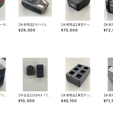
ポータブ
【未使用品】モバイルプ
【未使用品】東芝テッ
【未使
ルプリ
リンター スター精
ク ポータブルプリン
ク 2
¥29,000
¥75,000
¥72
/割引
密 SM-S210i
タ B-LP2D B-LP2
ルプリ
D-GS30-R
-GH4
イプ）
プリン
【中古品】ZEBRA TC5
【未使用品】東芝テッ
【未使
FIDモ
X用 充電クレードルケ
ク ポータブルラベルプ
-LV4
¥10,000
¥45,100
¥71,
ップ済
ーブル
リンタ B-EP/B-FP/B-
LP2D兼用6スロットバ
ッテリー充電器 B-EP