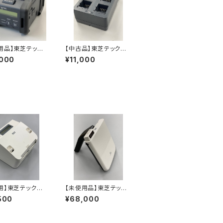
用品】東芝テッ
【中古品】東芝テック
インチ幅ポータブ
ポータブルラベルプリン
,000
¥11,000
ンタ B-EP2DL
タ B-EP/B-FP/B-LP2
0-R（無線LANタ
D兼用6スロットバッテリ
ー充電器 B-EP800-
CHG6-R
用】東芝テック B
【未使用品】東芝テッ
D-GS15-R
ク RFIDハンドリーダ
500
¥68,000
ー UF-2200 UF-220
0-HLB-R（バーコード
スキャン対応モデル）