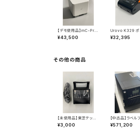
【デモ使用品】mC-Prin
Urovo K329 
t3 | スター精密 レシー
ルバーコードラベ
¥43,500
¥32,395
トプリンター
ンタ【取り寄せ品
調整可能】
その他の商品
【未使用品】東芝テッ
【中古品】ラベル
ク B-LP2D用キャリ
タ BA410T R
¥3,000
¥571,200
ーケース
ジュールセットア
み